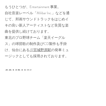
もうひとつが、Entertainment 事業。
自社音楽レーベル「Milibar Inc.」などを通
じて、邦画サウンドトラックをはじめイ
キの良い新人アーティストなど良質な楽
曲を提供し続けております。
東北のプロ野球チーム「楽天イーグル
ス」の球団歌の制作及びCD製作も手掛
け、仙台にある
JR宮城野原駅
の発車ミュ
ージックとしても採用されております。
COMPANY
PROFILE
名称 有限会社ミリバール（英文：
Milibar Inc. ）
所在地 〒150-0022 東京都渋谷区恵比
寿南２−３−２ Tナカムラビル2F