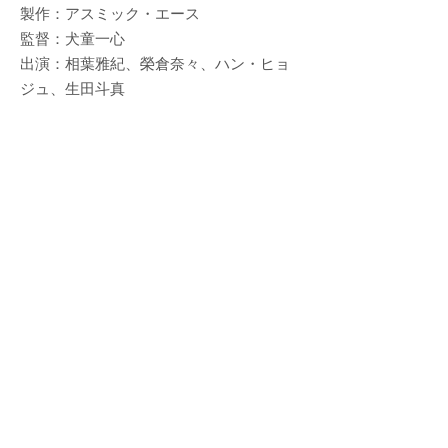
製作：アスミック・エース
監督：犬童一心
出演：相葉雅紀、榮倉奈々、ハン・ヒョ
ジュ、生田斗真
→CDのご購入はコチラ
2013_10 Album Release
『陽だまりの彼女 オリジナル・サウンド
トラック』
音楽：mio-sotido
発売元：Milibar Inc.
販売元：KADOKAWA
製作：アスミック・エース
監督：三木孝弘
出演：松本潤、上野樹里