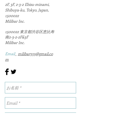
2F, 3F, 2-3-2 Ebisu-minami,
Shibuya-ku, Tokyo, Japan,
1500022
Milibar Inc.
1500022
東京都渋谷区恵比寿
南2-3-2-2F&3F
Milibar Inc.
Email
_
milibar333@gmail.co
m